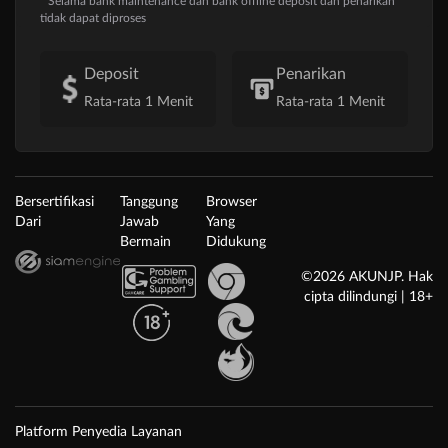
* Selama bank maintenance dan bank offline deposit dan penarikan
tidak dapat diproses
Deposit
Penarikan
Rata-rata 1 Menit
Rata-rata 1 Menit
Bersertifikasi
Tanggung
Browser
Dari
Jawab
Yang
Bermain
Didukung
©2026 AKUNJP. Hak
cipta dilindungi | 18+
Platform Penyedia Layanan