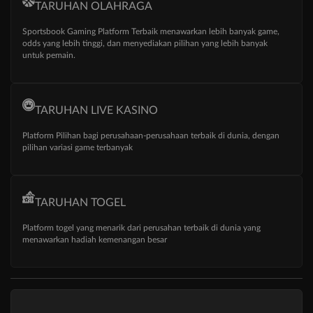
TARUHAN OLAHRAGA
Sportsbook Gaming Platform Terbaik menawarkan lebih banyak game,
odds yang lebih tinggi, dan menyediakan pilihan yang lebih banyak
untuk pemain.
TARUHAN LIVE KASINO
Platform Pilihan bagi perusahaan-perusahaan terbaik di dunia, dengan
pilihan variasi game terbanyak
TARUHAN TOGEL
Platform togel yang menarik dari perusahan terbaik di dunia yang
menawarkan hadiah kemenangan besar