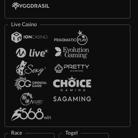
Live Casino
Race
Togel