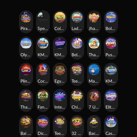
Pirate's Tresure
Speedy Andar Bahar
Colour Game
Ladder Game
Jhandi Munda
Bola Tangkas
Olympus Glory
KM Virtual Animal Race
KM Marble Knockout
Belangkai 2
Thai Hi Lo 2
Pusoy
Plinko
Cockfighting Arena
Egyptian Mines
Teen Patti Blitz
Max Keno
KM Virtual Treadmill Racing
Thai Fish Prawn Crab
Fan Tan Classic
Interstellar Run
Chicken Crossy
7 Up 7 Down Rush
Elite Aviator Club
Bai Buu
Dice Duet
Teen Patti
32 Cards
Baccarat
Cash Rocket