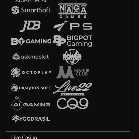
Live Casino