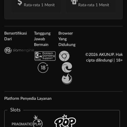
Rata-rata 1 Menit
Rata-rata 1 Menit
Bersertifikasi
Tanggung
Browser
Dari
Jawab
Yang
Bermain
Didukung
©2026 AKUNJP. Hak
cipta dilindungi | 18+
Platform Penyedia Layanan
Slots