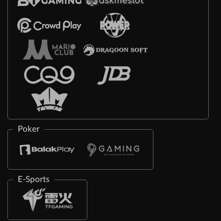
Poker
E-Sports